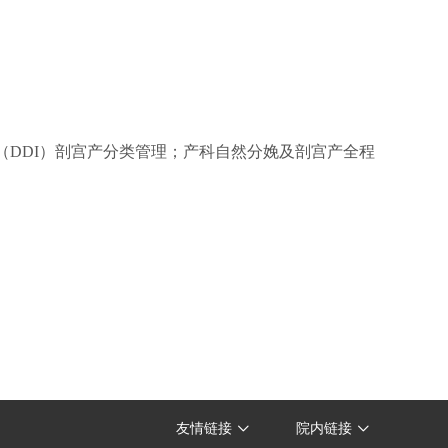
DDI）剖宫产分类管理；产科自然分娩及剖宫产全程
友情链接
院内链接

